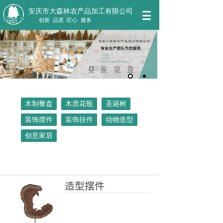
安庆市大森林农产品加工有限公司
创新 品质 匠心 服务
木制餐盘
木质花瓶
圣诞树
装饰摆件
装饰挂件
动物造型
创意家居
造型摆件