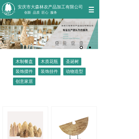
安庆市大森林农产品加工有限公司
创新 品质 匠心 服务
木制餐盘
木质花瓶
圣诞树
装饰摆件
装饰挂件
动物造型
创意家居